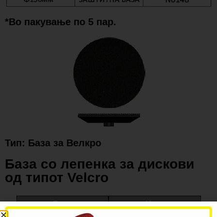
*Во пакување по 5 пар.
Тип: База за Велкро
База со лепенка за дискови
од типот Velcro