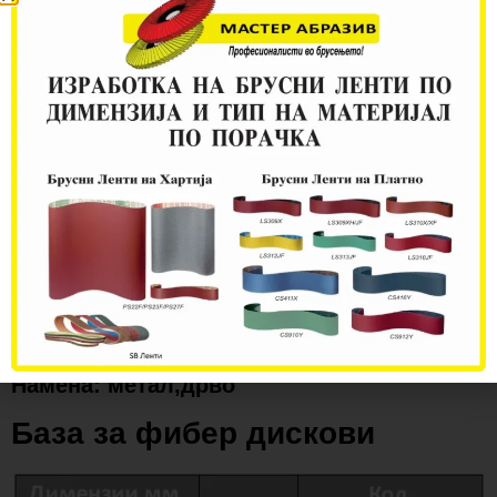
Тип: ST358A ST358
Квалитет: Тврдо
(голема издржливост)
Намена: метал,дрво
База за фибер дискови