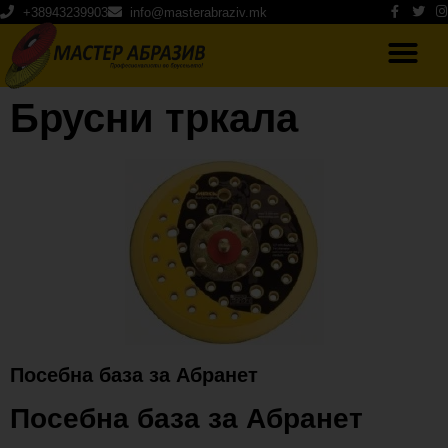
+38943239903
info@masterabraziv.mk
Брусни тркала
Посебна база за Абранет
Посебна база за Абранет