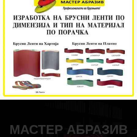
процедурите.
Исто така има
инвестирано во модерен
систем за регистрирање
(ЕРП) како и управување
на односите со клиентите
(ЦРМ), за да ве услужиме и да ги задоволиме вашите
барања и потреби. Располагаме со посебен оддел за
поддршка на клиентите со обучени техничари кои ви
предлагаат прилагодливи технички решенија за вашето
производство. За секаков вид информација, помош или
презентација ви стоиме на располагање.
МАСТЕР АБРАЗИВ