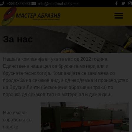
+38943239903
info@masterabraziv.mk
За нас
Нашата компанија е тука за вас од
2012
година.
Единствена наша цел се брусните материјали и
брусната технологија. Компанијата се занимава со
продажба на секаков вид, а од неодамна и производство
на Брусни Ленти (бесконечни абразивни траки) по
порачка од секаков тип на материјал и димензии.
Ние имаме
соработка со
повеќе