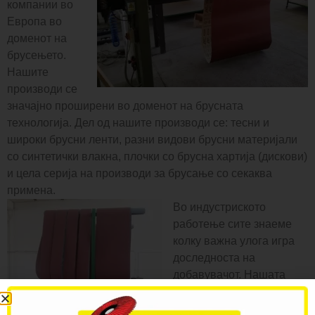
компании во
Европа во
доменот на
брусењето.
Нашите
производи се
значајно проширени во доменот на брусната
технологија. Дел од нашите производи се: тесни и
широки брусни ленти, разни видови брусни материјали
со синтетички влакна, плочки со брусна хартија (дискови)
и цела серија на производи за брусање со секаква
примена.
Во индустриското
работење сите знаеме
колку важна улога игра
доследноста на
добавувачот. Нашата
компанија ја потврдува
автентичноста на