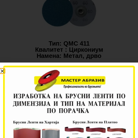
Тип: QMC 411
Квалитет : Циркониум
Намена: Метал, дрво
Дискови за брза и лесна
замена