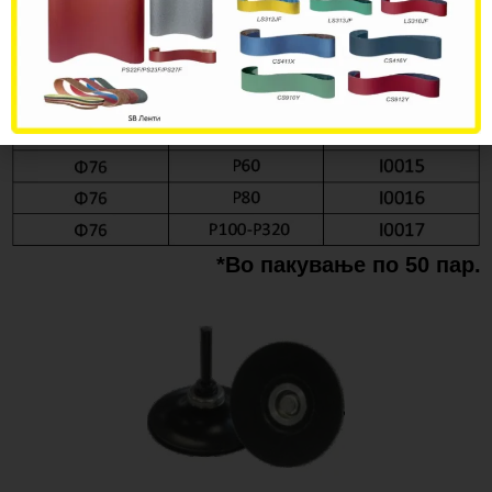
*Во пакување по 50 пар.