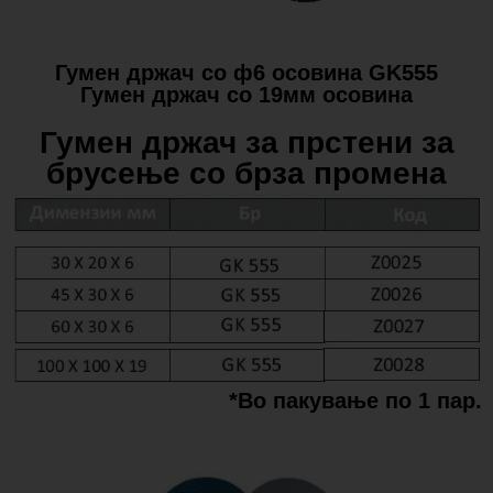
Гумен држач со ф6 осовина GK555
Гумен држач со 19мм осовина
Гумен држач за прстени за
брусење со брза промена
*Во пакување по 1 пар.