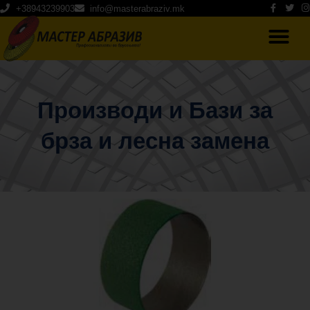
+38943239903
info@masterabraziv.mk
Производи и Бази за
брза и лесна замена