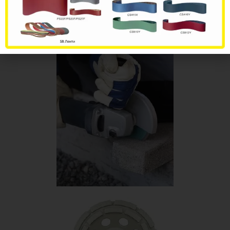
*Во пакување по 1 пар.