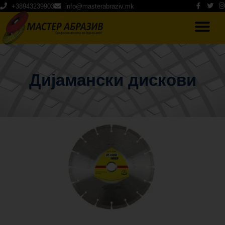
+38943239903
info@masterabraziv.mk
Дијамански дискови