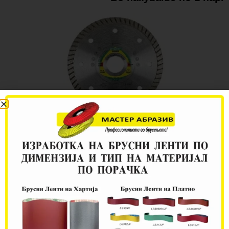
DT 900 FТ Дијамантски
дискови екстра појачани