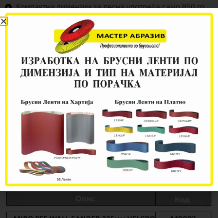
Компактни димензии за лесна употреба само 850 гр.
Голема моќност 500 watt / Дијаметар Ф150
Ексцентар 5 мм.
Во пакување од 1 пар.
Електрична брусилка за
зидно брусење MIRO 955