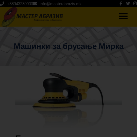
+38943239903
info@masterabraziv.mk
Машинки за брусање Мирка