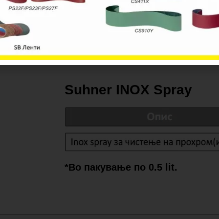
*Во пакување по 1.3 kg.
Suhner INOX Spray
*Во пакување по 0.5 lit.