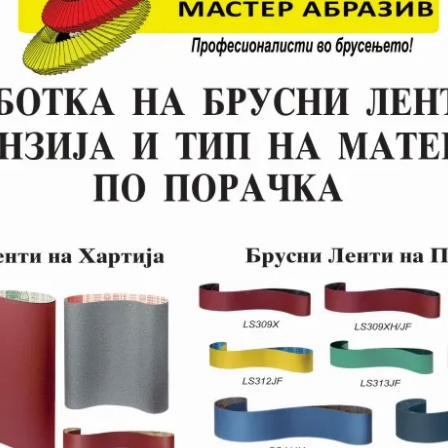
*Во пакување по 1 пар.
Дискови за полирање 
*Во пакување по 1 пар.
Паста за полирање на