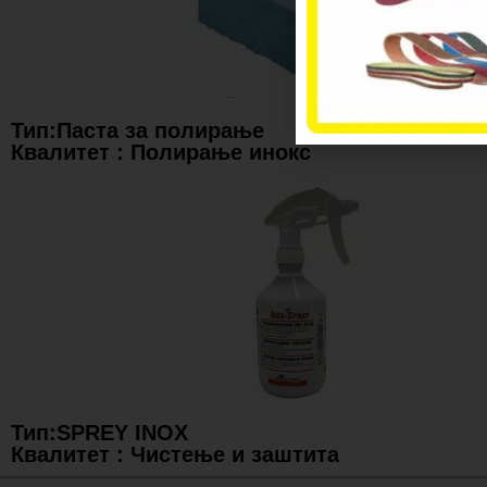
Тип:Паста за полирање
Квалитет : Полирање инокс
Тип:SPREY INOX
Квалитет : Чистење и заштита