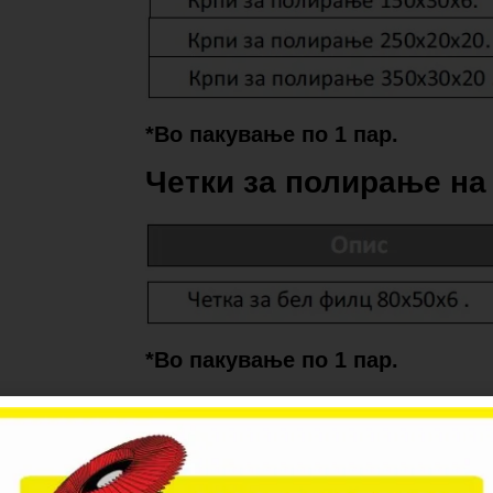
*Во пакување по 1 пар.
Четки за полирање на
*Во пакување по 1 пар.
Дискови за полирање 