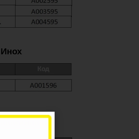
 Инох
на Инох