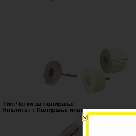
Тип:Четки за полирање
Квалитет : Полирање инокс