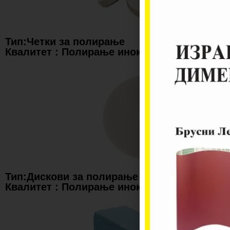
Тип:Четки за полирање
Квалитет : Полирање инокс
Тип:Дискови за полирање
Квалитет : Полирање инокс