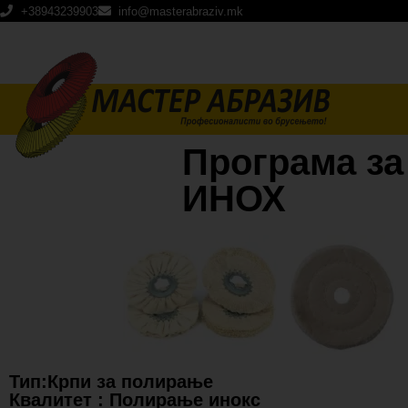
+38943239903
info@masterabraziv.mk
Програма за
ИНОХ
Тип:Крпи за полирање
Квалитет : Полирање инокс