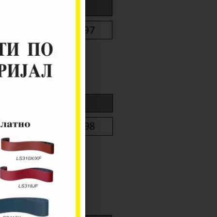
на Инох
 Инох